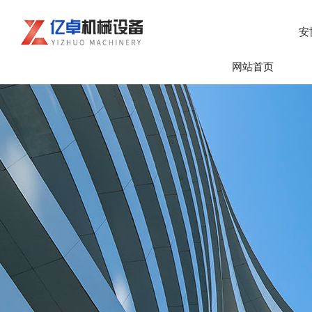
安
网站首页