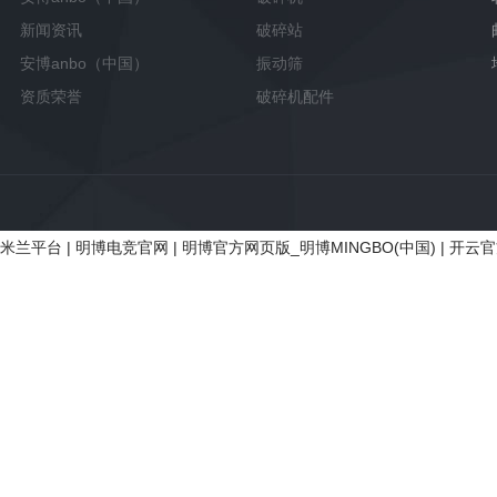
新闻资讯
破碎站
安博anbo（中国）
振动筛
资质荣誉
破碎机配件
米兰平台
|
明博电竞官网
|
明博官方网页版_明博MINGBO(中国)
|
开云官