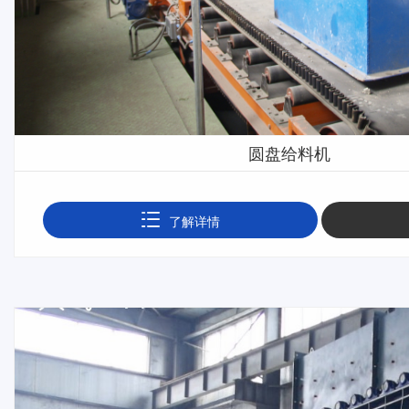
圆盘给料机
了解详情