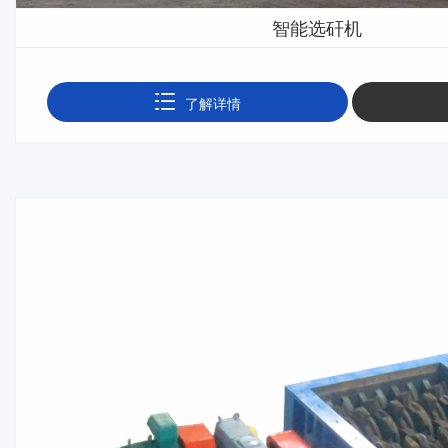
智能选矸机
了解详情