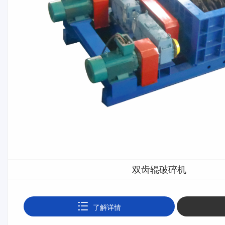
双齿辊破碎机
了解详情