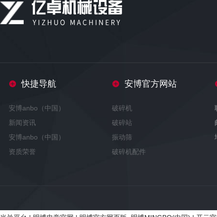
快捷导航
安博官方网站
安博anbo（中国）
破碎机
新闻资讯
破碎站
安博anbo（中国）
振动筛
资质荣誉
破碎机配件