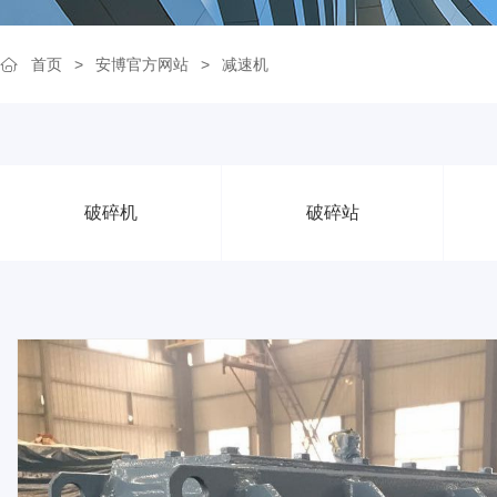
首页
>
安博官方网站
>
减速机
破碎机
破碎站