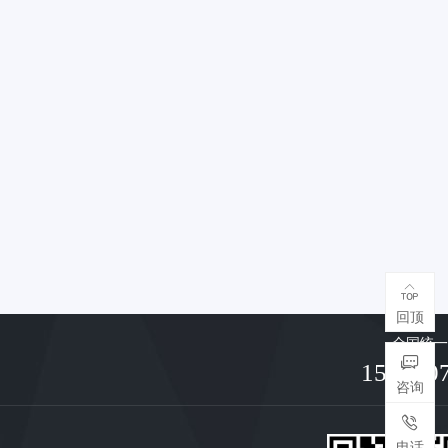
回顶
全国统一
159930
咨询
电话