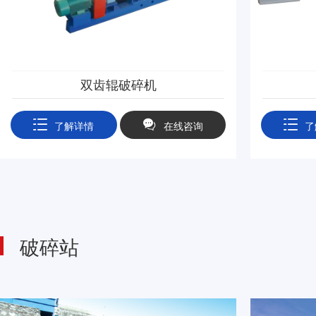
双齿辊破碎机规格
了解详情
在线咨询
了
破碎站