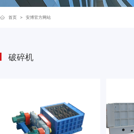
首页
>
安博官方网站
破碎机