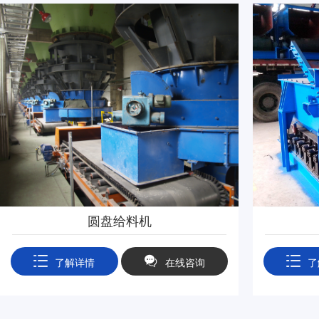
圆盘给料机
了解详情
在线咨询
了