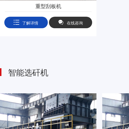
重型刮板机
了解详情
在线咨询
智能选矸机