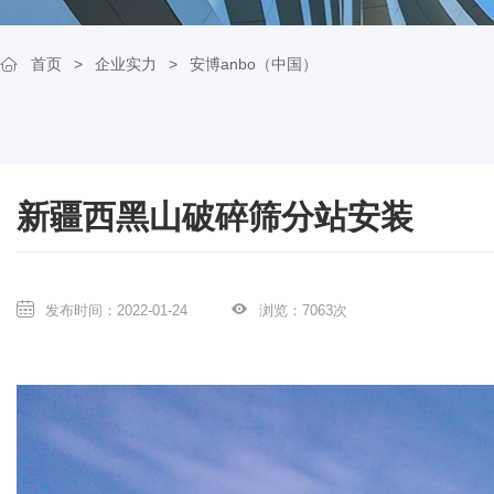
首页
>
企业实力
>
安博anbo（中国）
新疆西黑山破碎筛分站安装
发布时间：2022-01-24
浏览：7063次