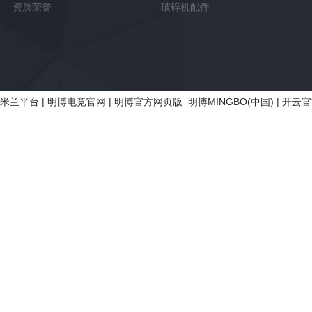
资质荣誉
破碎机配件
米兰平台
|
明博电竞官网
|
明博官方网页版_明博MINGBO(中国)
|
开云官